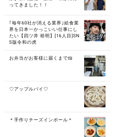
ってきました！！
｢毎年60社が消える業界｣給食業
界を日本一かっこいい仕事にし
たい【四ツ井 裕明】[16人目]SN
S版令和の虎
お弁当がお客様に届くまで🍱
♡アップルパイ♡
＊手作りチーズインボール＊