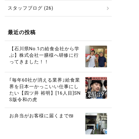
スタッフブログ (26)
最近の投稿
【石川県No.1の給食会社から学
ぶ】株式会社一膳様へ研修に行
ってきました！！
｢毎年60社が消える業界｣給食業
界を日本一かっこいい仕事にし
たい【四ツ井 裕明】[16人目]SN
S版令和の虎
お弁当がお客様に届くまで🍱