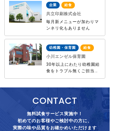
企業
給食
共立印刷株式会社
毎月新メニューが加わりマ
ンネリ化もありません
幼稚園・保育園
給食
小川エンゼル保育園
30年以上にわたり幼稚園給
食をトラブル無くご担当い
ただき心から感謝していま
す。
CONTACT
無料試食サービス実施中！
初めてのお客様やご検討中の方に、
実際の味や品質をお確かめいただけます