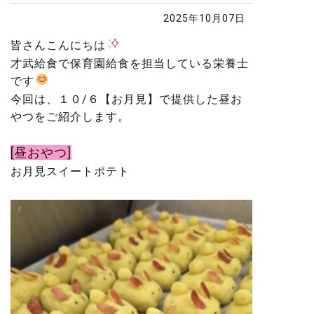
2025年10月07日
皆さんこんにちは
才武給食で保育園給食を担当している栄養士
です
今回は、１０/６【お月見】で提供した昼お
やつをご紹介します。
[昼おやつ]
お月見スイートポテト