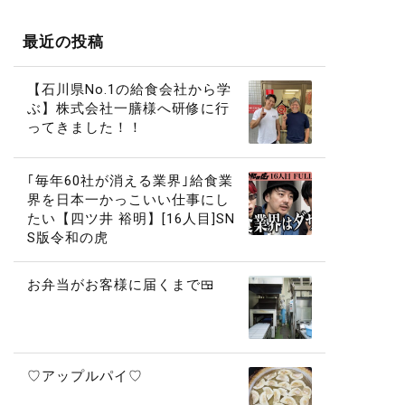
最近の投稿
【石川県No.1の給食会社から学
ぶ】株式会社一膳様へ研修に行
ってきました！！
｢毎年60社が消える業界｣給食業
界を日本一かっこいい仕事にし
たい【四ツ井 裕明】[16人目]SN
S版令和の虎
お弁当がお客様に届くまで🍱
♡アップルパイ♡