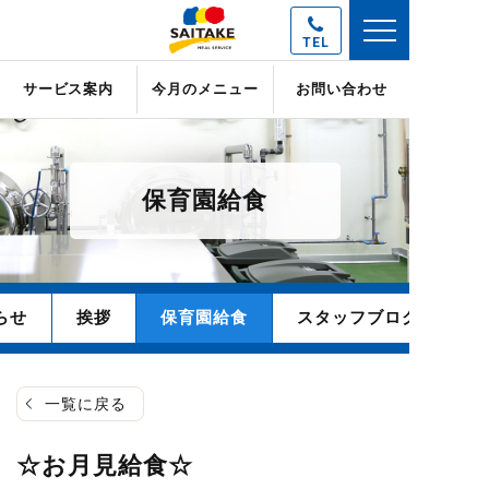
TEL
サービス案内
今月のメニュー
お問い合わせ
保育園給食
らせ
挨拶
保育園給食
スタッフブログ
一覧に戻る
☆お月見給食☆